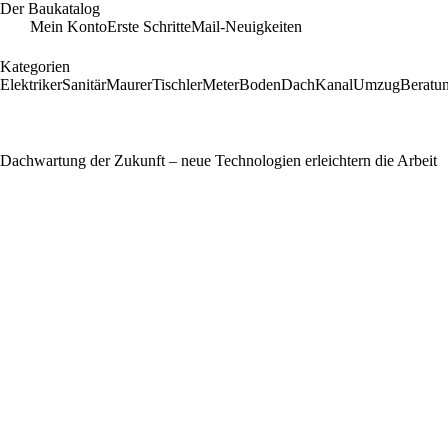
Der Baukatalog
Mein Konto
Erste Schritte
Mail-Neuigkeiten
Kategorien
Elektriker
Sanitär
Maurer
Tischler
Meter
Boden
Dach
Kanal
Umzug
Beratu
Dachwartung der Zukunft – neue Technologien erleichtern die Arbeit