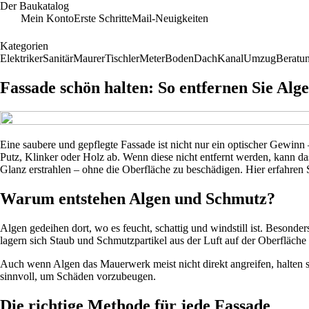
Der Baukatalog
Mein Konto
Erste Schritte
Mail-Neuigkeiten
Kategorien
Elektriker
Sanitär
Maurer
Tischler
Meter
Boden
Dach
Kanal
Umzug
Beratu
Fassade schön halten: So entfernen Sie Alg
Eine saubere und gepflegte Fassade ist nicht nur ein optischer Gewinn
Putz, Klinker oder Holz ab. Wenn diese nicht entfernt werden, kann d
Glanz erstrahlen – ohne die Oberfläche zu beschädigen. Hier erfahren 
Warum entstehen Algen und Schmutz?
Algen gedeihen dort, wo es feucht, schattig und windstill ist. Besond
lagern sich Staub und Schmutzpartikel aus der Luft auf der Oberfläche
Auch wenn Algen das Mauerwerk meist nicht direkt angreifen, halten s
sinnvoll, um Schäden vorzubeugen.
Die richtige Methode für jede Fassade