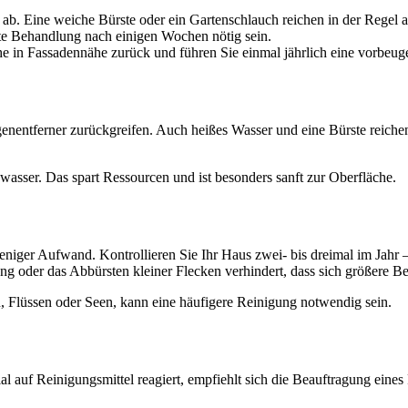
ab. Eine weiche Bürste oder ein Gartenschlauch reichen in der Regel a
e Behandlung nach einigen Wochen nötig sein.
he in Fassadennähe zurück und führen Sie einmal jährlich eine vorbeu
nentferner zurückgreifen. Auch heißes Wasser und eine Bürste reichen 
asser. Das spart Ressourcen und ist besonders sanft zur Oberfläche.
t weniger Aufwand. Kontrollieren Sie Ihr Haus zwei- bis dreimal im Ja
g oder das Abbürsten kleiner Flecken verhindert, dass sich größere Be
, Flüssen oder Seen, kann eine häufigere Reinigung notwendig sein.
rial auf Reinigungsmittel reagiert, empfiehlt sich die Beauftragung ein