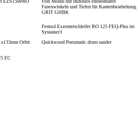
roff EZS150PRO
Fein Modul mit stufenlos einstellbaren
Fasenwinkeln und Tiefen für Kantenbearbeitung.
GRIT GHBK
Festool Exzenterschleifer RO 125 FEQ-Plus im
Systainer3
1x133mm Orbit
Quickwood Pneumatic drum sander
125 EC