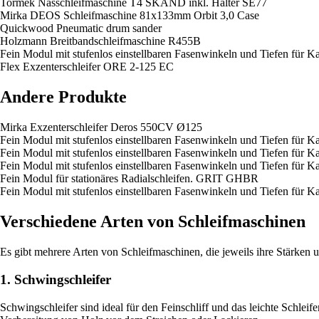
Tormek Nasschleifmaschine T4 SKAND inkl. Halter SE77
Mirka DEOS Schleifmaschine 81x133mm Orbit 3,0 Case
Quickwood Pneumatic drum sander
Holzmann Breitbandschleifmaschine R455B
Fein Modul mit stufenlos einstellbaren Fasenwinkeln und Tiefen fü
Flex Exzenterschleifer ORE 2-125 EC
Andere Produkte
Mirka Exzenterschleifer Deros 550CV Ø125
Fein Modul mit stufenlos einstellbaren Fasenwinkeln und Tiefen fü
Fein Modul mit stufenlos einstellbaren Fasenwinkeln und Tiefen fü
Fein Modul mit stufenlos einstellbaren Fasenwinkeln und Tiefen fü
Fein Modul für stationäres Radialschleifen. GRIT GHBR
Fein Modul mit stufenlos einstellbaren Fasenwinkeln und Tiefen fü
Verschiedene Arten von Schleifmaschinen
Es gibt mehrere Arten von Schleifmaschinen, die jeweils ihre Stärken
1. Schwingschleifer
Schwingschleifer sind ideal für den Feinschliff und das leichte Schlei