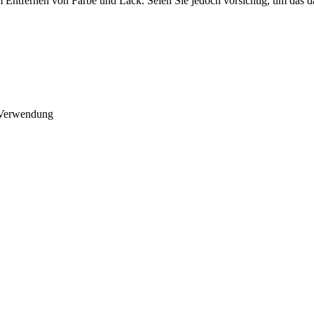
im Entfernen von Farbe und Lack. Seien Sie jedoch vorsichtig, um das 
d Verwendung