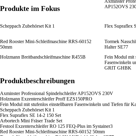
Axminster Profes
AP152OVS 23
Produkte im Fokus
Scheppach Zubehörset Kit 1
Flex Supraflex 
Red Rooster Mini-Schleifmaschine RRS-60152
Tormek Nasschl
50mm
Halter SE77
Holzmann Breitbandschleifmaschine R455B
Fein Modul mit s
Fasenwinkeln un
GRIT GHBK
Produktbeschreibungen
Axminster Professional Spindelschleifer AP152OVS 230V
Holzmann Exzenterschleifer Proff EZS150PRO
Fein Modul mit stufenlos einstellbaren Fasenwinkeln und Tiefen fü
Scheppach Zubehörset Kit 1
Flex Supraflex SE 14-2 150 Set
Arbortech Mini Fräser Trade Set
Festool Exzenterschleifer RO 125 FEQ-Plus im Systainer3
Red Rooster Mini-Schleifmaschine RRS-60152 50mm