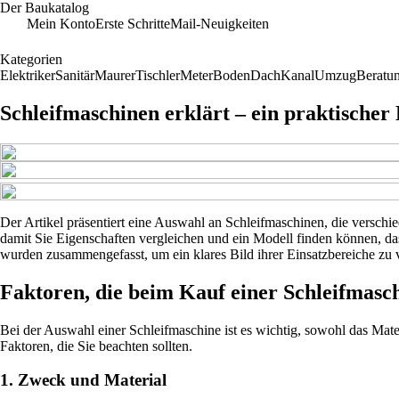
Der Baukatalog
Mein Konto
Erste Schritte
Mail-Neuigkeiten
Kategorien
Elektriker
Sanitär
Maurer
Tischler
Meter
Boden
Dach
Kanal
Umzug
Beratu
Schleifmaschinen erklärt – ein praktische
Der Artikel präsentiert eine Auswahl an Schleifmaschinen, die verschie
damit Sie Eigenschaften vergleichen und ein Modell finden können, da
wurden zusammengefasst, um ein klares Bild ihrer Einsatzbereiche zu v
Faktoren, die beim Kauf einer Schleifmasch
Bei der Auswahl einer Schleifmaschine ist es wichtig, sowohl das Mater
Faktoren, die Sie beachten sollten.
1. Zweck und Material