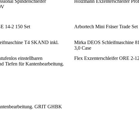
sional Spindelschleifer
Holzmann Exzenterschleifer P
0V
SE 14-2 150 Set
Arbortech Mini Fräser Trade Set
eifmaschine T4 SKAND inkl.
Mirka DEOS Schleifmaschine 8
3,0 Case
tufenlos einstellbaren
Flex Exzenterschleifer ORE 2-
d Tiefen für Kantenbearbeitung.
r Kantenbearbeitung. GRIT GHBK