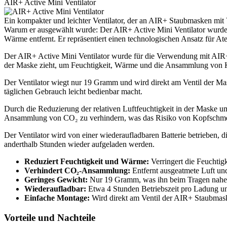
AIR+ Active Mini Ventilator
Ein kompakter und leichter Ventilator, der an AIR+ Staubmasken mit
Warum er ausgewählt wurde: Der AIR+ Active Mini Ventilator wurde a
Wärme entfernt. Er repräsentiert einen technologischen Ansatz für A
Der AIR+ Active Mini Ventilator wurde für die Verwendung mit AIR+ S
der Maske zieht, um Feuchtigkeit, Wärme und die Ansammlung von K
Der Ventilator wiegt nur 19 Gramm und wird direkt am Ventil der Maske
täglichen Gebrauch leicht bedienbar macht.
Durch die Reduzierung der relativen Luftfeuchtigkeit in der Maske um
Ansammlung von CO₂ zu verhindern, was das Risiko von Kopfschme
Der Ventilator wird von einer wiederaufladbaren Batterie betrieben, 
anderthalb Stunden wieder aufgeladen werden.
Reduziert Feuchtigkeit und Wärme:
Verringert die Feuchtig
Verhindert CO₂-Ansammlung:
Entfernt ausgeatmete Luft un
Geringes Gewicht:
Nur 19 Gramm, was ihn beim Tragen nahe
Wiederaufladbar:
Etwa 4 Stunden Betriebszeit pro Ladung u
Einfache Montage:
Wird direkt am Ventil der AIR+ Staubmaske
Vorteile und Nachteile