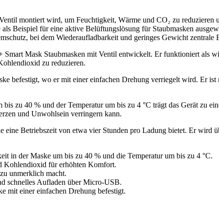
 Ventil montiert wird, um Feuchtigkeit, Wärme und CO₂ zu reduzieren 
ls Beispiel für eine aktive Belüftungslösung für Staubmasken ausgewäh
temschutz, bei dem Wiederaufladbarkeit und geringes Gewicht zentrale 
mart Mask Staubmasken mit Ventil entwickelt. Er funktioniert als wied
ohlendioxid zu reduzieren.
 befestigt, wo er mit einer einfachen Drehung verriegelt wird. Er ist 
 bis zu 40 % und der Temperatur um bis zu 4 °C trägt das Gerät zu eine
rzen und Unwohlsein verringern kann.
die eine Betriebszeit von etwa vier Stunden pro Ladung bietet. Er wir
keit in der Maske um bis zu 40 % und die Temperatur um bis zu 4 °C.
d Kohlendioxid für erhöhten Komfort.
zu unmerklich macht.
nd schnelles Aufladen über Micro-USB.
 mit einer einfachen Drehung befestigt.