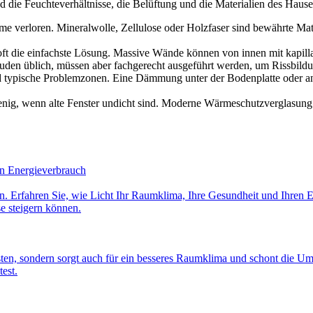
 die Feuchteverhältnisse, die Belüftung und die Materialien des Hause
 verloren. Mineralwolle, Zellulose oder Holzfaser sind bewährte Mater
t die einfachste Lösung. Massive Wände können von innen mit kapill
 üblich, müssen aber fachgerecht ausgeführt werden, um Rissbildu
typische Problemzonen. Eine Dämmung unter der Bodenplatte oder an d
ig, wenn alte Fenster undicht sind. Moderne Wärmeschutzverglasung 
en Energieverbrauch
men. Erfahren Sie, wie Licht Ihr Raumklima, Ihre Gesundheit und Ihren
e steigern können.
en, sondern sorgt auch für ein besseres Raumklima und schont die Um
est.