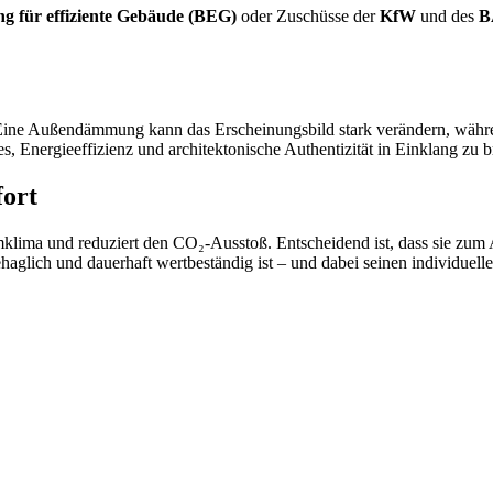
g für effiziente Gebäude (BEG)
oder Zuschüsse der
KfW
und des
B
e. Eine Außendämmung kann das Erscheinungsbild stark verändern, wäh
es, Energieeffizienz und architektonische Authentizität in Einklang zu b
fort
lima und reduziert den CO₂-Ausstoß. Entscheidend ist, dass sie zum 
behaglich und dauerhaft wertbeständig ist – und dabei seinen individuel