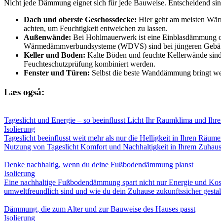
Nicht jede Dämmung eignet sich für jede Bauweise. Entscheidend sind
Dach und oberste Geschossdecke:
Hier geht am meisten Wärme
achten, um Feuchtigkeit entweichen zu lassen.
Außenwände:
Bei Hohlmauerwerk ist eine Einblasdämmung of
Wärmedämmverbundsysteme (WDVS) sind bei jüngeren Gebäuden
Keller und Boden:
Kalte Böden und feuchte Kellerwände sind 
Feuchteschutzprüfung kombiniert werden.
Fenster und Türen:
Selbst die beste Wanddämmung bringt wen
Læs også:
Tageslicht und Energie – so beeinflusst Licht Ihr Raumklima und Ihr
Isolierung
Tageslicht beeinflusst weit mehr als nur die Helligkeit in Ihren Räu
Nutzung von Tageslicht Komfort und Nachhaltigkeit in Ihrem Zuhaus
Denke nachhaltig, wenn du deine Fußbodendämmung planst
Isolierung
Eine nachhaltige Fußbodendämmung spart nicht nur Energie und Kost
umweltfreundlich sind und wie du dein Zuhause zukunftssicher gestalt
Dämmung, die zum Alter und zur Bauweise des Hauses passt
Isolierung