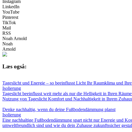
Instagram
LinkedIn
YouTube
Pinterest
TikTok
Mail
RSS
Noah Arnold
Noah
Arnold
Læs også:
Tageslicht und Energie – so beeinflusst Licht Ihr Raumklima und Ihr
Isolierung
Tageslicht beeinflusst weit mehr als nur die Helligkeit in Ihren Räu
Nutzung von Tageslicht Komfort und Nachhaltigkeit in Ihrem Zuhaus
Denke nachhaltig, wenn du deine Fußbodendämmung planst
Isolierung
Eine nachhaltige Fußbodendämmung spart nicht nur Energie und Kost
umweltfreundlich sind und wie du dein Zuhause zukunftssicher gestalt