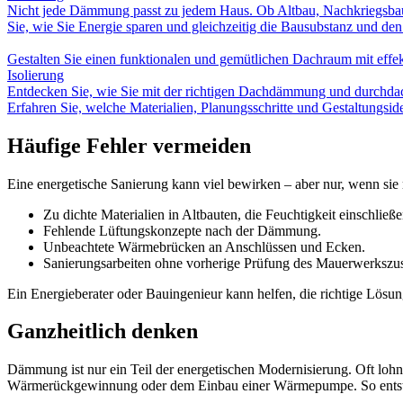
Nicht jede Dämmung passt zu jedem Haus. Ob Altbau, Nachkriegsbau
Sie, wie Sie Energie sparen und gleichzeitig die Bausubstanz und de
Gestalten Sie einen funktionalen und gemütlichen Dachraum mit ef
Isolierung
Entdecken Sie, wie Sie mit der richtigen Dachdämmung und durchda
Erfahren Sie, welche Materialien, Planungsschritte und Gestaltungsi
Häufige Fehler vermeiden
Eine energetische Sanierung kann viel bewirken – aber nur, wenn sie ri
Zu dichte Materialien in Altbauten, die Feuchtigkeit einschließe
Fehlende Lüftungskonzepte nach der Dämmung.
Unbeachtete Wärmebrücken an Anschlüssen und Ecken.
Sanierungsarbeiten ohne vorherige Prüfung des Mauerwerkszus
Ein Energieberater oder Bauingenieur kann helfen, die richtige Lösu
Ganzheitlich denken
Dämmung ist nur ein Teil der energetischen Modernisierung. Oft lohn
Wärmerückgewinnung oder dem Einbau einer Wärmepumpe. So entsteh