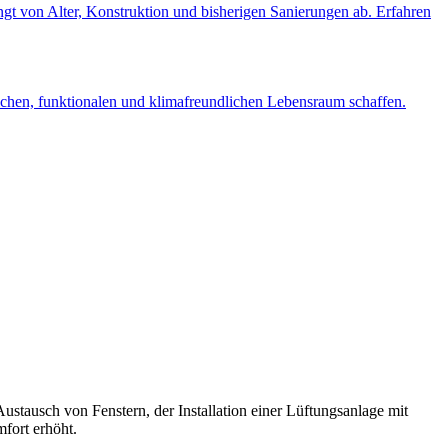
 von Alter, Konstruktion und bisherigen Sanierungen ab. Erfahren
hen, funktionalen und klimafreundlichen Lebensraum schaffen.
stausch von Fenstern, der Installation einer Lüftungsanlage mit
fort erhöht.