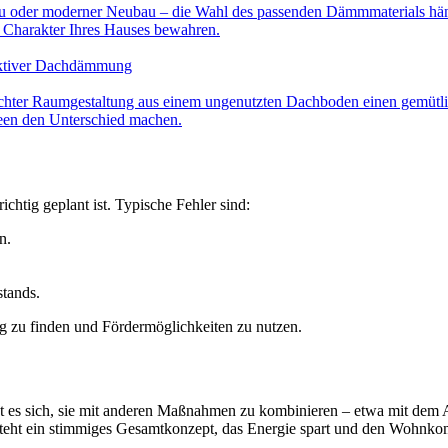
 oder moderner Neubau – die Wahl des passenden Dämmmaterials hängt
n Charakter Ihres Hauses bewahren.
fektiver Dachdämmung
chter Raumgestaltung aus einem ungenutzten Dachboden einen gemütlic
deen den Unterschied machen.
chtig geplant ist. Typische Fehler sind:
n.
tands.
ng zu finden und Fördermöglichkeiten zu nutzen.
t es sich, sie mit anderen Maßnahmen zu kombinieren – etwa mit dem Au
t ein stimmiges Gesamtkonzept, das Energie spart und den Wohnkom