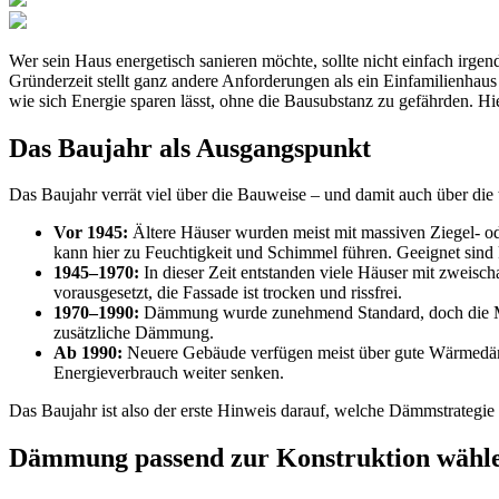
Wer sein Haus energetisch sanieren möchte, sollte nicht einfach ir
Gründerzeit stellt ganz andere Anforderungen als ein Einfamilienhau
wie sich Energie sparen lässt, ohne die Bausubstanz zu gefährden. Hi
Das Baujahr als Ausgangspunkt
Das Baujahr verrät viel über die Bauweise – und damit auch über die
Vor 1945:
Ältere Häuser wurden meist mit massiven Ziegel- o
kann hier zu Feuchtigkeit und Schimmel führen. Geeignet sind ka
1945–1970:
In dieser Zeit entstanden viele Häuser mit zweisc
vorausgesetzt, die Fassade ist trocken und rissfrei.
1970–1990:
Dämmung wurde zunehmend Standard, doch die Mater
zusätzliche Dämmung.
Ab 1990:
Neuere Gebäude verfügen meist über gute Wärmedämm
Energieverbrauch weiter senken.
Das Baujahr ist also der erste Hinweis darauf, welche Dämmstrategie s
Dämmung passend zur Konstruktion wähl