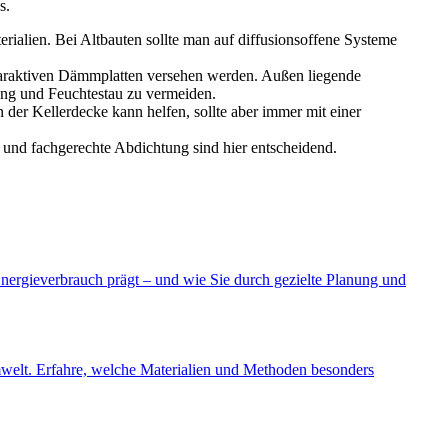
s.
ialien. Bei Altbauten sollte man auf diffusionsoffene Systeme
araktiven Dämmplatten versehen werden. Außen liegende
ng und Feuchtestau zu vermeiden.
er Kellerdecke kann helfen, sollte aber immer mit einer
und fachgerechte Abdichtung sind hier entscheidend.
 Energieverbrauch prägt – und wie Sie durch gezielte Planung und
welt. Erfahre, welche Materialien und Methoden besonders