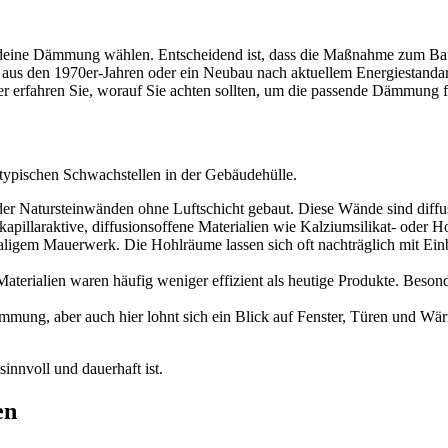
gendeine Dämmung wählen. Entscheidend ist, dass die Maßnahme zum Bau
s aus den 1970er-Jahren oder ein Neubau nach aktuellem Energiestandar
er erfahren Sie, worauf Sie achten sollten, um die passende Dämmung f
 typischen Schwachstellen in der Gebäudehülle.
der Natursteinwänden ohne Luftschicht gebaut. Diese Wände sind dif
pillaraktive, diffusionsoffene Materialien wie Kalziumsilikat- oder Ho
haligem Mauerwerk. Die Hohlräume lassen sich oft nachträglich mit Ein
ialien waren häufig weniger effizient als heutige Produkte. Besond
ung, aber auch hier lohnt sich ein Blick auf Fenster, Türen und Wä
innvoll und dauerhaft ist.
en