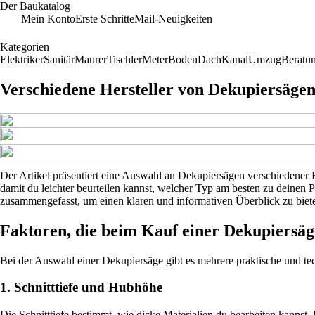
Der Baukatalog
Mein Konto
Erste Schritte
Mail-Neuigkeiten
Kategorien
Elektriker
Sanitär
Maurer
Tischler
Meter
Boden
Dach
Kanal
Umzug
Beratu
Verschiedene Hersteller von Dekupiersägen
Der Artikel präsentiert eine Auswahl an Dekupiersägen verschiedener H
damit du leichter beurteilen kannst, welcher Typ am besten zu deinen
zusammengefasst, um einen klaren und informativen Überblick zu biet
Faktoren, die beim Kauf einer Dekupiersäg
Bei der Auswahl einer Dekupiersäge gibt es mehrere praktische und tech
1. Schnitttiefe und Hubhöhe
Die Schnitttiefe bestimmt, wie dicke Materialien du bearbeiten kannst