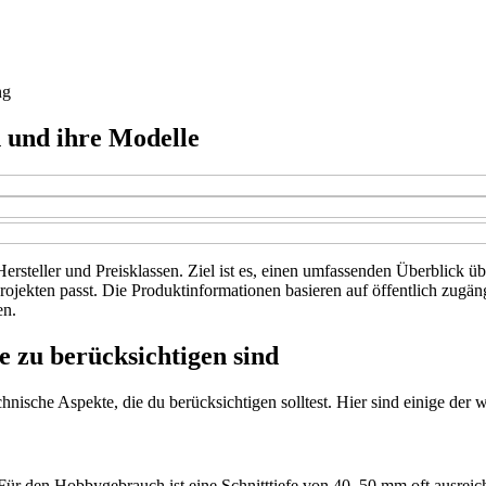
ng
 und ihre Modelle
ersteller und Preisklassen. Ziel ist es, einen umfassenden Überblick 
 Projekten passt. Die Produktinformationen basieren auf öffentlich zu
en.
e zu berücksichtigen sind
nische Aspekte, die du berücksichtigen solltest. Hier sind einige der w
. Für den Hobbygebrauch ist eine Schnitttiefe von 40–50 mm oft ausrei