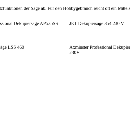
tzfunktionen der Säge ab. Für den Hobbygebrauch reicht oft ein Mitte
essional Dekupiersäge AP535SS
JET Dekupiersäge 354 230 V
äge LSS 460
Axminster Professional Dekupi
230V