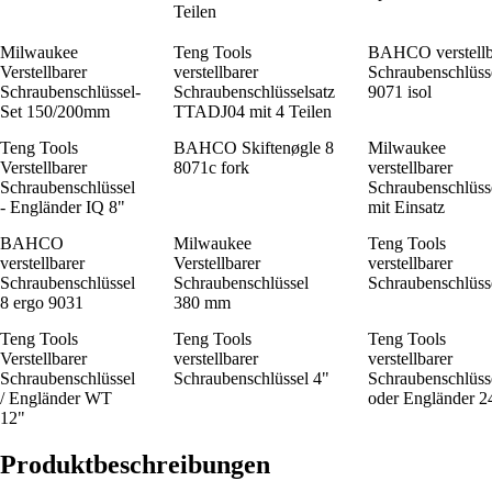
Teilen
Milwaukee
Teng Tools
BAHCO verstellb
Verstellbarer
verstellbarer
Schraubenschlüss
Schraubenschlüssel-
Schraubenschlüsselsatz
9071 isol
Set 150/200mm
TTADJ04 mit 4 Teilen
Teng Tools
BAHCO Skiftenøgle 8
Milwaukee
Verstellbarer
8071c fork
verstellbarer
Schraubenschlüssel
Schraubenschlüss
- Engländer IQ 8"
mit Einsatz
BAHCO
Milwaukee
Teng Tools
verstellbarer
Verstellbarer
verstellbarer
Schraubenschlüssel
Schraubenschlüssel
Schraubenschlüss
8 ergo 9031
380 mm
Teng Tools
Teng Tools
Teng Tools
Verstellbarer
verstellbarer
verstellbarer
Schraubenschlüssel
Schraubenschlüssel 4"
Schraubenschlüss
/ Engländer WT
oder Engländer 2
12"
Produktbeschreibungen